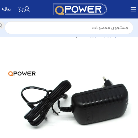
ریال
0
خانه
آداپتور و شارژرها
آداپتور خانگی یا عمومی