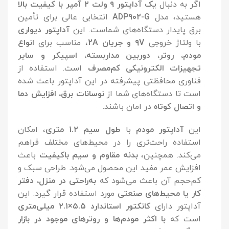
اگر به دنبال
یک آداپتور ۹ ولت ۲ آمپر با کیفیت بالا
هستید، مدل
ADP902-G
انتخابی عالی برای تأمین
برق پایدار دستگاه‌های شماست. این
آداپتور دیواری
با ولتاژ خروجی
۹V و جریان 2A
، مناسب برای
انواع
مودم، روتر، دوربین مداربسته، اسپیکر و سایر
تجهیزات الکترونیکی کم‌مصرف
است. استفاده از
فناوری محافظتی پیشرفته در این آداپتور باعث شده
است تا دستگاه‌های شما از
نوسانات برق، افزایش دما
و اتصال کوتاه
در امان باشند.
این
آداپتور مودم
با
طول سیم ۱.۲ متری
، امکان
استفاده راحت‌تری را در محیط‌های مختلف فراهم
می‌کند. همچنین،
بدنه مقاوم و سیم باکیفیت
باعث
افزایش عمر مفید این محصول می‌شود. طراحی سبک و
کم‌حجم آن باعث می‌شود که
به‌راحتی در منزل، دفتر
کار یا محیط‌های صنعتی
مورد استفاده قرار گیرد. این
آداپتور دارای
کانکتور استاندارد ۵.۵×۲.۱ میلی‌متری
است که
با اکثر مودم‌ها و روترهای موجود در بازار