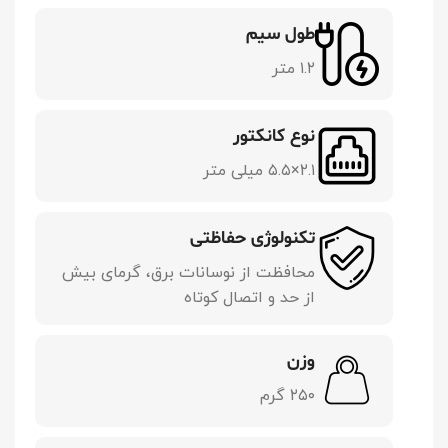
طول سیم
۱.۲ متر
نوع کانکتور
۲.۱×۵.۵ میلی متر
تکنولوژی حفاظتی
محافظت از نوسانات برق، گرمای بیش
از حد و اتصال کوتاه
وزن
۲۵۰ گرم