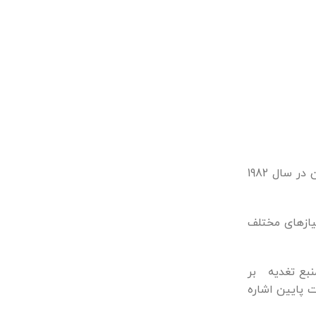
یکی از بزرگترين توليد کننده های منبع تغذيه سوئیچینگ در جهان است که در کشور تایوان در سال 1982
یازهای مختلف
رایورهای LED و مبدل های DC-DC اشاره کرد. این منبع تغدیه بر
ت پایین اشاره