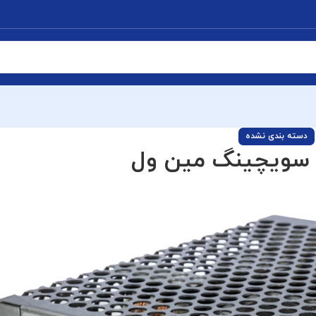
دسته بندی نشده
 سویچینگ مین ول