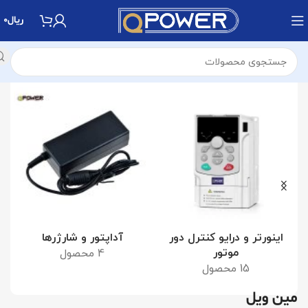
ریال
0
خانه
محصولات برچسب خورده “مین ویل”
اینورتر و درایو کنترل دور
آداپتور و شارژرها
موتور
4 محصول
15 محصول
مین ویل