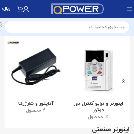
ریال
0
خانه
محصولات برچسب خورده “اینورتر صنعتی”
اینورتر و درایو کنترل دور
آداپتور و شارژرها
موتور
4 محصول
15 محصول
اینورتر صنعتی